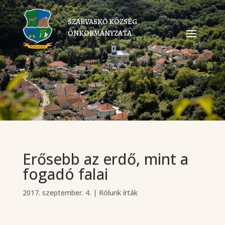
SZARVASKŐ KÖZSÉG
ÖNKORMÁNYZATA
Erősebb az erdő, mint a
fogadó falai
2017. szeptember. 4.
|
Rólunk írták