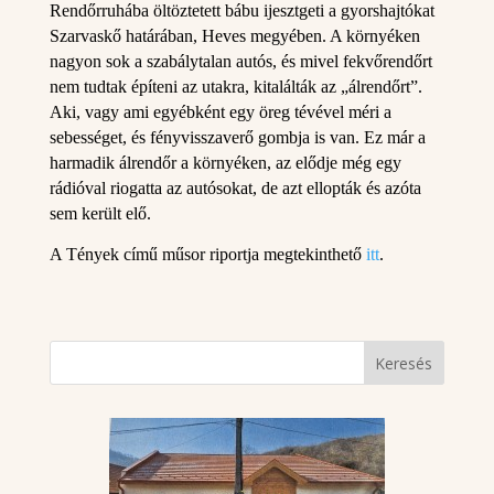
Rendőrruhába öltöztetett bábu ijesztgeti a gyorshajtókat
Szarvaskő határában, Heves megyében. A környéken
nagyon sok a szabálytalan autós, és mivel fekvőrendőrt
nem tudtak építeni az utakra, kitalálták az „álrendőrt”.
Aki, vagy ami egyébként egy öreg tévével méri a
sebességet, és fényvisszaverő gombja is van. Ez már a
harmadik álrendőr a környéken, az elődje még egy
rádióval riogatta az autósokat, de azt ellopták és azóta
sem került elő.
A Tények című műsor riportja megtekinthető
itt
.