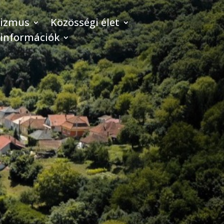
rizmus
Közösségi élet
 információk