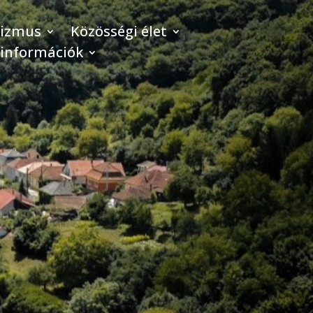
rizmus
Közösségi élet
 információk