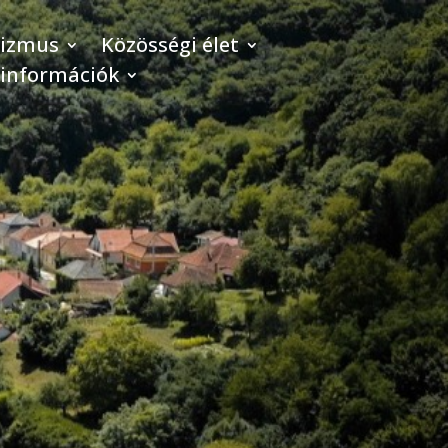
rizmus
Közösségi élet
 információk