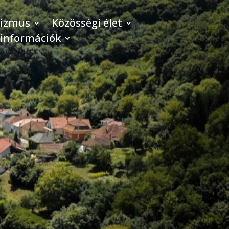
rizmus
Közösségi élet
 információk