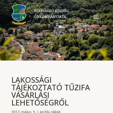
SZARVASKŐ KÖZSÉG
ÖNKORMÁNYZATA
LAKOSSÁGI
TÁJÉKOZTATÓ TŰZIFA
VÁSÁRLÁSI
LEHETŐSÉGRŐL
2017. május. 5.
|
Archív cikkek