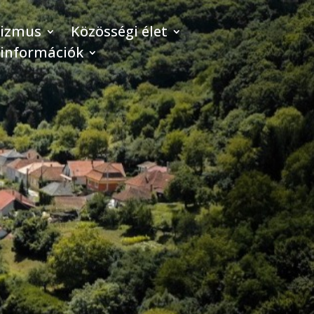
rizmus
Közösségi élet
 információk