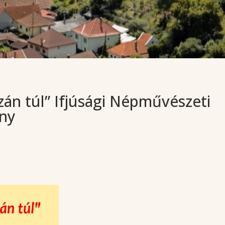
szán túl” Ifjúsági Népművészeti
eny