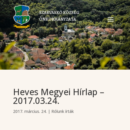
SZARVASKŐ KÖZSÉG
ÖNKORMÁNYZATA
Heves Megyei Hírlap –
2017.03.24.
2017. március. 24.
|
Rólunk írták