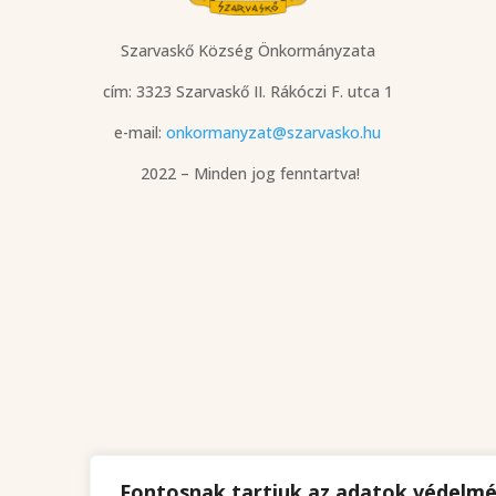
Szarvaskő Község Önkormányzata
cím: 3323 Szarvaskő
II. Rákóczi F. utca 1
e-mail:
onkormanyzat@szarvasko.hu
2022 – Minden jog fenntartva!
Fontosnak tartjuk az adatok védelm