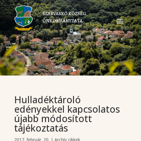
SZARVASKŐ KÖZSÉG
ÖNKORMÁNYZATA
Hulladéktároló
edényekkel kapcsolatos
újabb módosított
tájékoztatás
2017. február. 20.
|
Archív cikkek