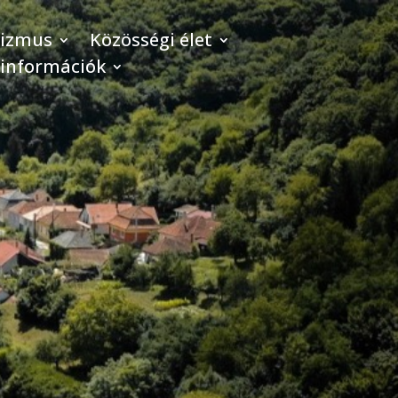
rizmus
Közösségi élet
 információk