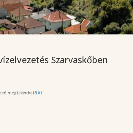
vízelvezetés Szarvaskőben
videó megtekinthető
itt
.