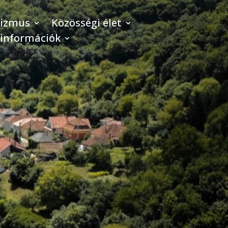
rizmus
Közösségi élet
 információk