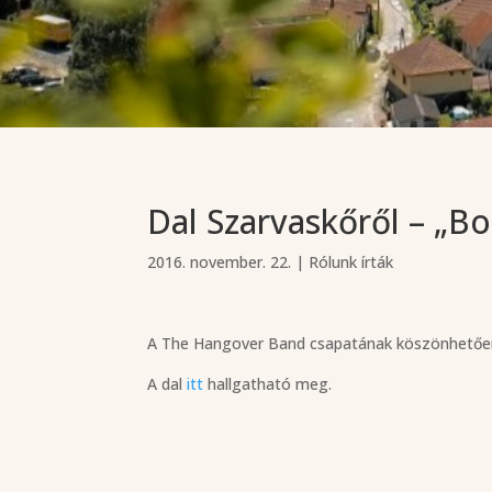
Dal Szarvaskőről – „B
2016. november. 22.
|
Rólunk írták
A The Hangover Band csapatának köszönhetően a
A dal
itt
hallgatható meg.