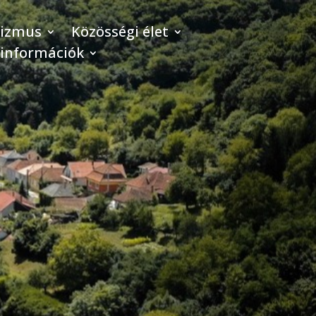
rizmus
Közösségi élet
 információk