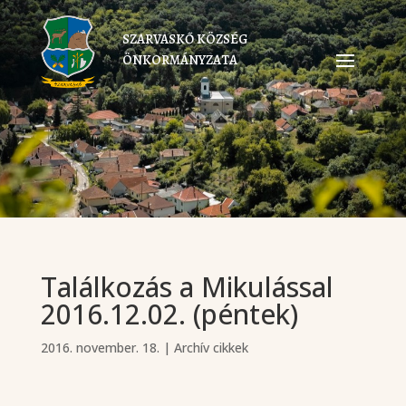
SZARVASKŐ KÖZSÉG
ÖNKORMÁNYZATA
Találkozás a Mikulással
2016.12.02. (péntek)
2016. november. 18.
|
Archív cikkek