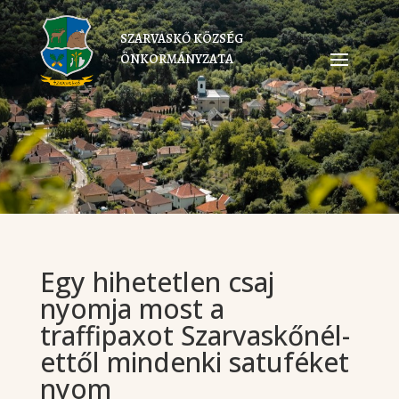
SZARVASKŐ KÖZSÉG
ÖNKORMÁNYZATA
Egy hihetetlen csaj
nyomja most a
traffipaxot Szarvaskőnél-
ettől mindenki satuféket
nyom