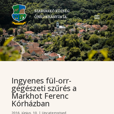
SZARVASKŐ KÖZSÉG
ÖNKORMÁNYZATA
Ingyenes fül-orr-
gégészeti szűrés a
Markhot Ferenc
Kórházban
2016. június. 10.
|
Uncategorised