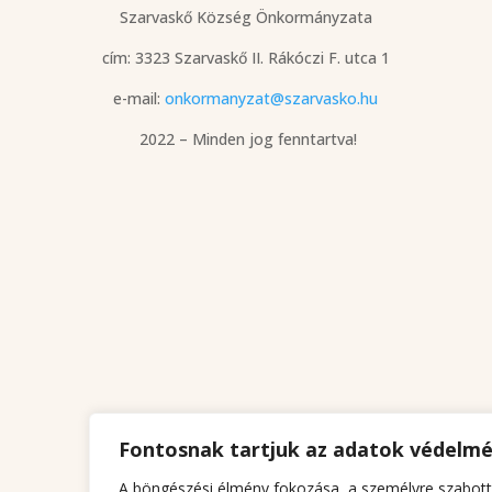
Szarvaskő Község Önkormányzata
cím: 3323 Szarvaskő
II. Rákóczi F. utca 1
e-mail:
onkormanyzat@szarvasko.hu
2022 – Minden jog fenntartva!
Fontosnak tartjuk az adatok védelm
A böngészési élmény fokozása, a személyre szabott