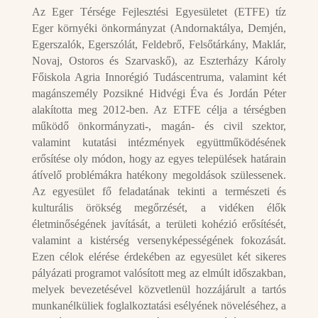
Az Eger Térsége Fejlesztési Egyesületet (ETFE) tíz
Eger környéki önkormányzat (Andornaktálya, Demjén,
Egerszalók, Egerszólát, Feldebrő, Felsőtárkány, Maklár,
Novaj, Ostoros és Szarvaskő), az Eszterházy Károly
Főiskola Agria Innorégió Tudáscentruma, valamint két
magánszemély Pozsikné Hidvégi Éva és Jordán Péter
alakította meg 2012-ben. Az ETFE célja a térségben
működő önkormányzati-, magán- és civil szektor,
valamint kutatási intézmények együttműködésének
erősítése oly módon, hogy az egyes települések határain
átívelő problémákra hatékony megoldások szülessenek.
Az egyesület fő feladatának tekinti a természeti és
kulturális örökség megőrzését, a vidéken élők
életminőségének javítását, a területi kohézió erősítését,
valamint a kistérség versenyképességének fokozását.
Ezen célok elérése érdekében az egyesület két sikeres
pályázati programot valósított meg az elmúlt időszakban,
melyek bevezetésével közvetlenül hozzájárult a tartós
munkanélküliek foglalkoztatási esélyének növeléséhez, a