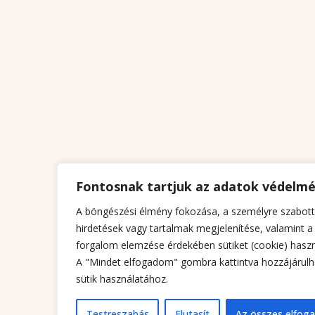
Fontosnak tartjuk az adatok védelm
A böngészési élmény fokozása, a személyre szabott
hirdetések vagy tartalmak megjelenítése, valamint a
forgalom elemzése érdekében sütiket (cookie) haszn
A "Mindet elfogadom" gombra kattintva hozzájárulh
sütik használatához.
Testreszabás
Elutasít
Az összes elfog