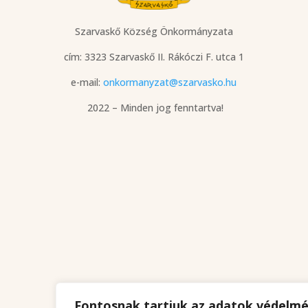
Szarvaskő Község Önkormányzata
cím: 3323 Szarvaskő
II. Rákóczi F. utca 1
e-mail:
onkormanyzat@szarvasko.hu
2022 – Minden jog fenntartva!
Fontosnak tartjuk az adatok védelm