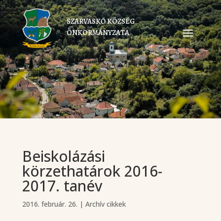
SZARVASKŐ KÖZSÉG
ÖNKORMÁNYZATA
Beiskolázási
körzethatárok 2016-
2017. tanév
2016. február. 26.
|
Archív cikkek