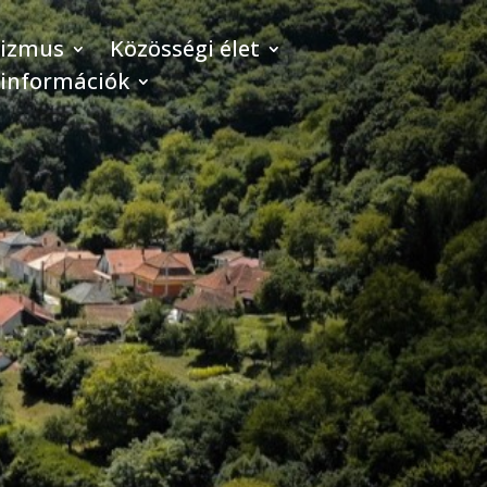
rizmus
Közösségi élet
 információk