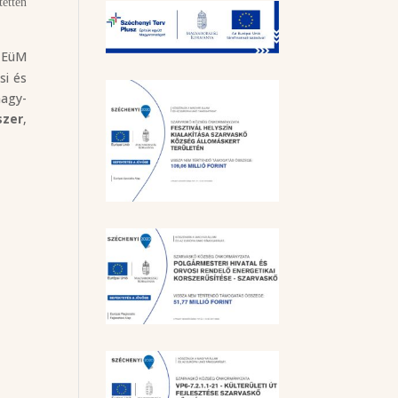
tetten
) EüM
si és
nagy-
szer
,