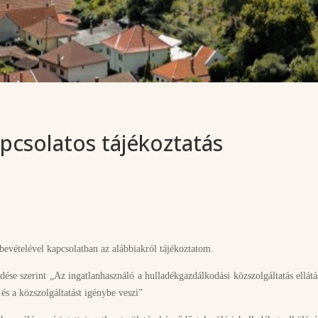
apcsolatos tájékoztatás
ybevételével kapcsolatban az alábbiakról tájékoztatom.
se szerint „Az ingatlanhasználó a hulladékgazdálkodási közszolgáltatás ellát
a és a közszolgáltatást igénybe veszi”