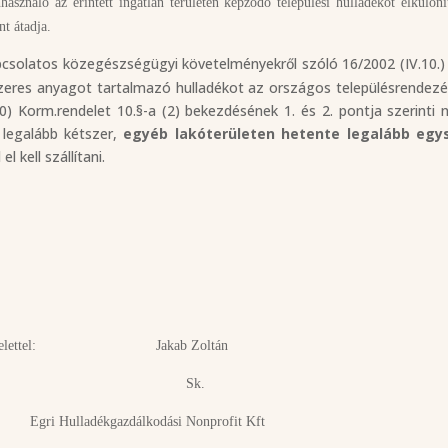
sználó az érintett ingatlan területén képződő települési hulladékot elkülöní
nt átadja.
 kapcsolatos közegészségügyi követelményekről szóló 16/2002 (IV.10.
 szeres anyagot tartalmazó hulladékot az országos településrendezé
20) Korm.rendelet 10.§-a (2) bekezdésének 1. és 2. pontja szerinti 
e legalább kétszer,
egyéb lakóterületen hetente legalább egy
 kell szállítani.
akab Zoltán
k.
dási Nonprofit Kft