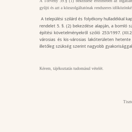
A Törvény 39.§ (1) bekezdése értelmében az ingatlanha
gyűjti és azt a közszolgáltatónak rendszeres időközönké
A települési szilárd és folyékony hulladékkal
rendelet 5. §. (2) bekezdése alapján, a bomló
építési követelményekről szóló 253/1997. (XII.
városias és kis-városias lakóterületen hetent
illetőleg szükség szerint nagyobb gyakorisággal el
Kérem, tájékoztatás tudomásul vételét.
Tisztelettel: J
S
Egri Hulladékgazdálko