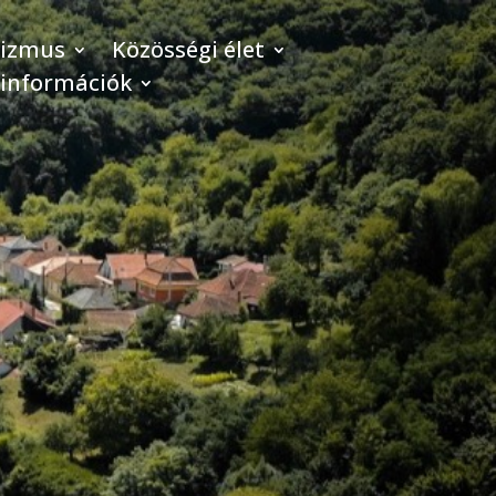
rizmus
Közösségi élet
 információk