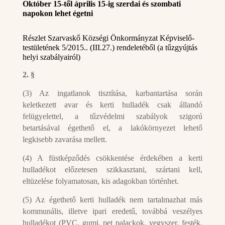
Október 15-től április 15-ig szerdai és szombati
napokon lehet égetni
Részlet Szarvaskő Községi Önkormányzat Képviselő-
testületének 5/2015.. (III.27.) rendeletéből (a tűzgyújtás
helyi szabályairól)
2. §
(3) Az ingatlanok tisztítása, karbantartása során
keletkezett avar és kerti hulladék csak állandó
felügyelettel, a tűzvédelmi szabályok szigorú
betartásával égethető el, a lakókörnyezet lehető
legkisebb zavarása mellett.
(4) A füstképződés csökkentése érdekében a kerti
hulladékot előzetesen szikkasztani, szártani kell,
eltüzelése folyamatosan, kis adagokban történhet.
(5) Az égethető kerti hulladék nem tartalmazhat más
kommunális, illetve ipari eredetű, továbbá veszélyes
hulladékot (PVC, gumi, pet palackok, vegyszer, festék,