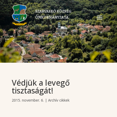
SZARVASKŐ KÖZSÉG
ÖNKORMÁNYZATA
Védjük a levegő
tisztaságát!
2015. november. 6.
|
Archív cikkek