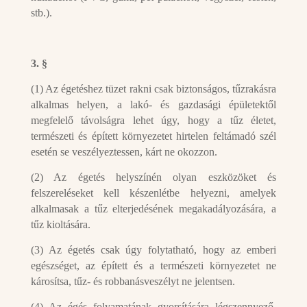
stb.).
3. §
(1) Az égetéshez tüzet rakni csak biztonságos, tűzrakásra
alkalmas helyen, a lakó- és gazdasági épületektől
megfelelő távolságra lehet úgy, hogy a tűz életet,
természeti és épített környezetet hirtelen feltámadó szél
esetén se veszélyeztessen, kárt ne okozzon.
(2) Az égetés helyszínén olyan eszközöket és
felszereléseket kell készenlétbe helyezni, amelyek
alkalmasak a tűz elterjedésének megakadályozására, a
tűz kioltására.
(3) Az égetés csak úgy folytatható, hogy az emberi
egészséget, az épített és a természeti környezetet ne
károsítsa, tűz- és robbanásveszélyt ne jelentsen.
(4) Az égés folyamatának gyorsítására légszennyező,