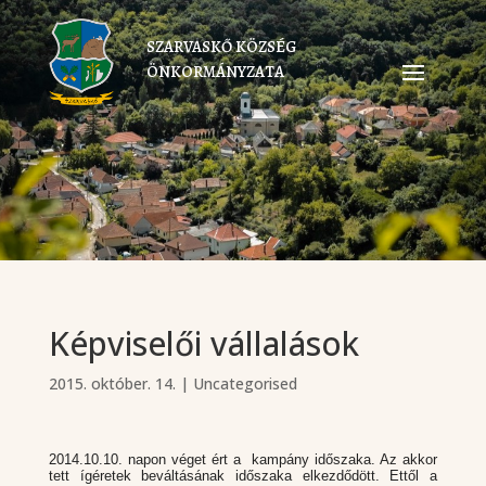
SZARVASKŐ KÖZSÉG
ÖNKORMÁNYZATA
Képviselői vállalások
2015. október. 14.
|
Uncategorised
2014.10.10. napon véget ért a kampány időszaka. Az akkor
tett ígéretek beváltásának időszaka elkezdődött. Ettől a