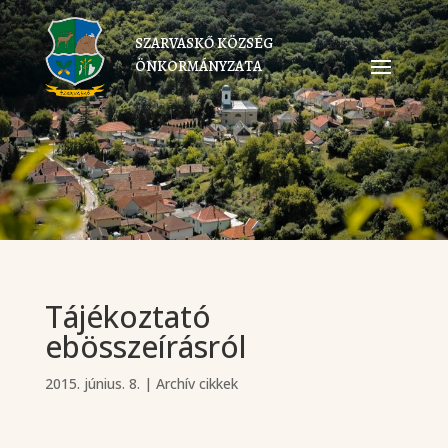
SZARVASKŐ KÖZSÉG
ÖNKORMÁNYZATA
Tájékoztató
ebösszeírásról
2015. június. 8.
|
Archív cikkek