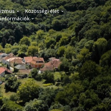
rizmus
Közösségi élet
 információk