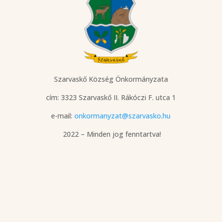
Szarvaskő Község Önkormányzata
cím: 3323 Szarvaskő
II. Rákóczi F. utca 1
e-mail:
onkormanyzat@szarvasko.hu
2022 – Minden jog fenntartva!