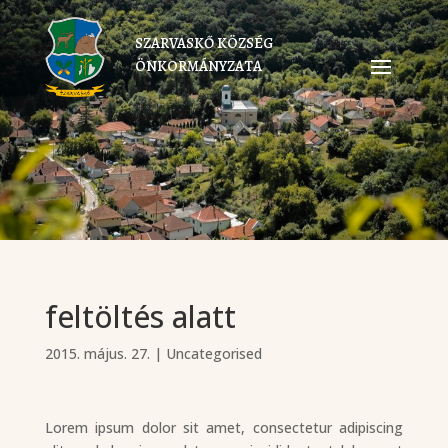
SZARVASKŐ KÖZSÉG
ÖNKORMÁNYZATA
feltöltés alatt
2015. május. 27.
|
Uncategorised
Lorem ipsum dolor sit amet, consectetur adipiscing