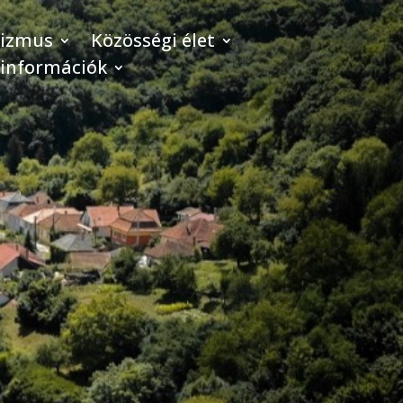
rizmus
Közösségi élet
 információk