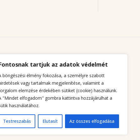
Fontosnak tartjuk az adatok védelmét
A böngészési élmény fokozása, a személyre szabott
hirdetések vagy tartalmak megjelenítése, valamint a
forgalom elemzése érdekében sütiket (cookie) használunk.
A "Mindet elfogadom" gombra kattintva hozzájárulhat a
sütik használatához.
Testreszabás
Elutasít
Az összes elfogadása