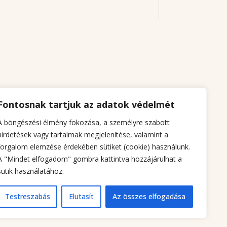
Fontosnak tartjuk az adatok védelmét
A böngészési élmény fokozása, a személyre szabott
hirdetések vagy tartalmak megjelenítése, valamint a
forgalom elemzése érdekében sütiket (cookie) használunk.
A "Mindet elfogadom" gombra kattintva hozzájárulhat a
sütik használatához.
Testreszabás
Elutasít
Az összes elfogadása