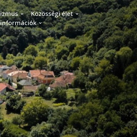
rizmus
Közösségi élet
 információk