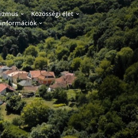
rizmus
Közösségi élet
 információk