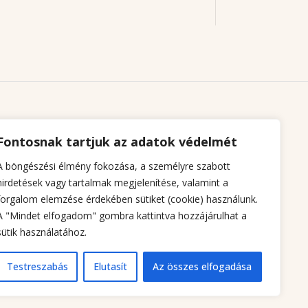
Fontosnak tartjuk az adatok védelmét
A böngészési élmény fokozása, a személyre szabott
hirdetések vagy tartalmak megjelenítése, valamint a
forgalom elemzése érdekében sütiket (cookie) használunk.
A "Mindet elfogadom" gombra kattintva hozzájárulhat a
sütik használatához.
Testreszabás
Elutasít
Az összes elfogadása