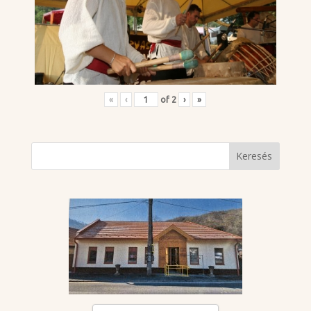
«
‹
of
2
›
»